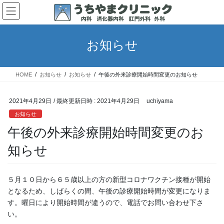
コ
ナ
ン
ビ
テ
ゲ
ン
ー
お知らせ
ツ
シ
へ
ョ
ス
ン
HOME
お知らせ
お知らせ
午後の外来診療開始時間変更のお知らせ
キ
に
ッ
移
プ
動
2021年4月29日
/ 最終更新日時 :
2021年4月29日
uchiyama
お知らせ
午後の外来診療開始時間変更のお
知らせ
５月１０日から６５歳以上の方の新型コロナワクチン接種が開始
となるため、しばらくの間、午後の診療開始時間が変更になりま
す。曜日により開始時間が違うので、電話でお問い合わせ下さ
い。