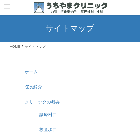
コ
ナ
ン
ビ
テ
ゲ
ン
ー
サイトマップ
ツ
シ
へ
ョ
ス
ン
HOME
サイトマップ
キ
に
ッ
移
プ
動
ホーム
院長紹介
クリニックの概要
診療科目
検査項目