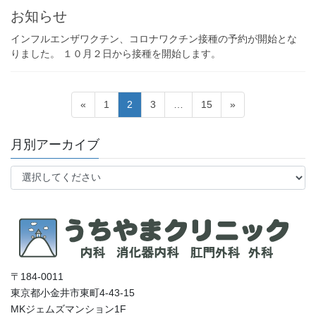
お知らせ
インフルエンザワクチン、コロナワクチン接種の予約が開始とな
りました。 １０月２日から接種を開始します。
投
固
固
固
固
«
1
2
3
…
15
»
稿
定
定
定
定
ペ
ペ
ペ
ペ
の
月別アーカイブ
ー
ー
ー
ー
ペ
ジ
ジ
ジ
ジ
ー
ジ
送
り
〒184-0011
東京都小金井市東町4-43-15
MKジェムズマンション1F