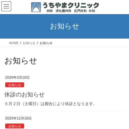
コ
ナ
ン
ビ
テ
ゲ
ン
ー
お知らせ
ツ
シ
へ
ョ
ス
ン
HOME
お知らせ
お知らせ
キ
に
ッ
移
プ
動
お知らせ
2026年3月10日
お知らせ
休診のお知らせ
５月２日（土曜日）は都合により休診となります。
2025年12月18日
お知らせ